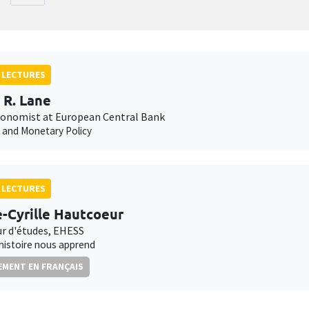
 LECTURES
p R. Lane
conomist at European Central Bank
n and Monetary Policy
 LECTURES
e-Cyrille Hautcoeur
ur d'études, EHESS
'histoire nous apprend
MENT EN FRANÇAIS