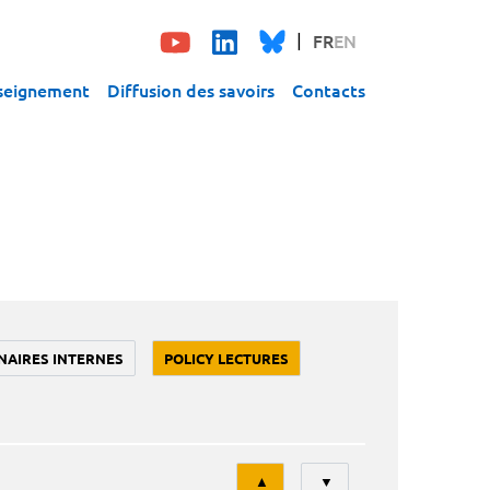
FR
EN
seignement
Diffusion des savoirs
Contacts
NAIRES INTERNES
POLICY LECTURES
Tri
▲
▼