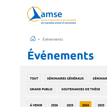
Aller au contenu principal
Événements
Événements
TOUT
SÉMINAIRES GÉNÉRAUX
SÉMINAI
GRAND PUBLIC
SOUTENANCES DE THÈSE
À VENIR
2026
2025
2024
2023