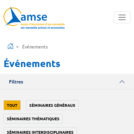
Aller au contenu principal
Événements
Événements
Filtres
TOUT
SÉMINAIRES GÉNÉRAUX
SÉMINAIRES THÉMATIQUES
SÉMINAIRES INTERDISCIPLINAIRES