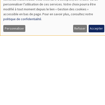
TBA
des
personnaliser l’utilisation de ces services. Votre choix pourra être
modifié à tout moment depuis le lien « Gestion des cookies »
données
accessible en bas de page. Pour en savoir plus, consultez notre
personnelles
politique de confidentialité
.
SÉMINAIRES GÉNÉRAUX
AMSE SEMINAR
et
Personnaliser
Refuser
Accepter
Îlot Bernard du Bois
Amphithéâtre
des
Lundi 9 novembre 2026
cookies
11:30 à 12:45
Amelie Schiprowski
University of Bonn
SÉMINAIRES GÉNÉRAUX
AMSE SEMINAR
Îlot Bernard du Bois
Amphithéâtre
Lundi 16 novembre 2026
11:30 à 12:45