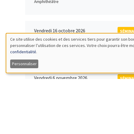
Amphithéâtre
Vendredi 16 octobre 2026
SÉMINA
11:00 à 12:15
Ce site utilise des cookies et des services tiers pour garantir son 
Rober
personnaliser l’utilisation de ces services. Votre choix pourra être 
Utilisation
MEGA
Universi
confidentialité
.
des
Personnaliser
données
Vendredi 6 novembre 2026
SÉMINA
12:00 à 13:00
TBA
personnelles
Îlot Bernard du Bois
et
des
Lundi 9 novembre 2026
SÉMINA
11:30 à 12:45