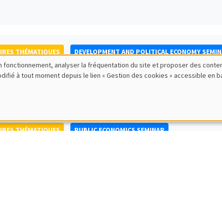
IRES THÉMATIQUES
DEVELOPMENT AND POLITICAL ECONOMY SEMI
bon fonctionnement, analyser la fréquentation du site et proposer des conte
to Nisticò
modifié à tout moment depuis le lien « Gestion des cookies » accessible en 
ty of Naples Federico II
IRES THÉMATIQUES
PUBLIC ECONOMICS SEMINAR
IRES GÉNÉRAUX
AMSE SEMINAR