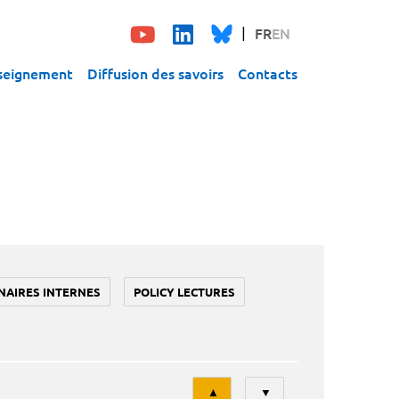
FR
EN
seignement
Diffusion des savoirs
Contacts
NAIRES INTERNES
POLICY LECTURES
Tri
▲
▼