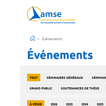
Aller au contenu principal
Événements
Événements
TOUT
SÉMINAIRES GÉNÉRAUX
SÉMINAI
GRAND PUBLIC
SOUTENANCES DE THÈSE
À VENIR
2026
2025
2024
2023