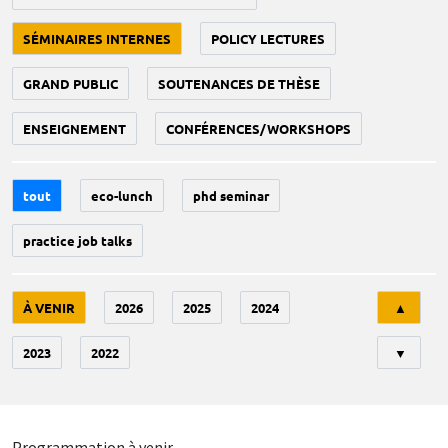
SÉMINAIRES INTERNES
POLICY LECTURES
GRAND PUBLIC
SOUTENANCES DE THÈSE
ENSEIGNEMENT
CONFÉRENCES/WORKSHOPS
tout
eco-lunch
phd seminar
practice job talks
Tri
À VENIR
2026
2025
2024
▲
2023
2022
▼
Programmation à venir