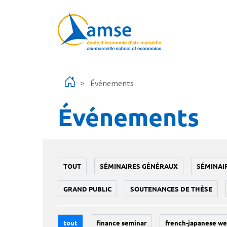
Aller au contenu principal
Événements
Événements
TOUT
SÉMINAIRES GÉNÉRAUX
SÉMINAI
GRAND PUBLIC
SOUTENANCES DE THÈSE
tout
finance seminar
french-japanese we