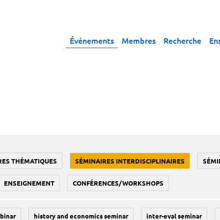
Événements
Membres
Recherche
En
RES THÉMATIQUES
SÉMINAIRES INTERDISCIPLINAIRES
SÉMI
ENSEIGNEMENT
CONFÉRENCES/WORKSHOPS
binar
history and economics seminar
inter-eval seminar