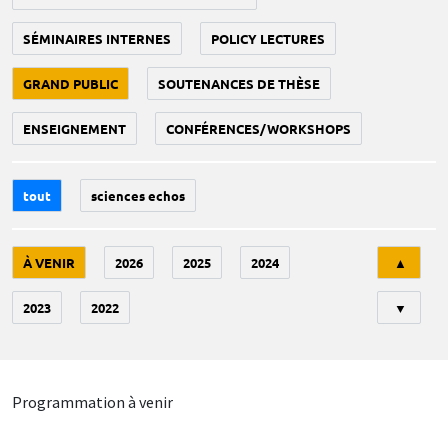
SÉMINAIRES INTERNES
POLICY LECTURES
GRAND PUBLIC
SOUTENANCES DE THÈSE
ENSEIGNEMENT
CONFÉRENCES/WORKSHOPS
tout
sciences echos
Tri
À VENIR
2026
2025
2024
▲
2023
2022
▼
Programmation à venir