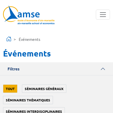
Aller au contenu principal
Événements
Événements
Filtres
TOUT
SÉMINAIRES GÉNÉRAUX
SÉMINAIRES THÉMATIQUES
SÉMINAIRES INTERDISCIPLINAIRES