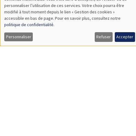
TBA
des
personnaliser l’utilisation de ces services. Votre choix pourra être
modifié à tout moment depuis le lien « Gestion des cookies »
données
accessible en bas de page. Pour en savoir plus, consultez notre
personnelles
politique de confidentialité
.
SÉMINAIRES GÉNÉRAUX
AMSE SEMINAR
et
Personnaliser
Refuser
Accepter
Îlot Bernard du Bois
Amphithéâtre
des
Lundi 9 novembre 2026
cookies
11:30 à 12:45
Amelie Schiprowski
University of Bonn
SÉMINAIRES GÉNÉRAUX
AMSE SEMINAR
Îlot Bernard du Bois
Amphithéâtre
Lundi 16 novembre 2026
11:30 à 12:45