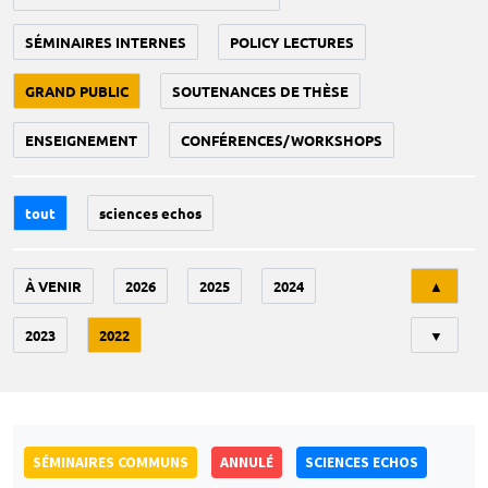
SÉMINAIRES INTERNES
POLICY LECTURES
GRAND PUBLIC
SOUTENANCES DE THÈSE
ENSEIGNEMENT
CONFÉRENCES/WORKSHOPS
tout
sciences echos
Tri
À VENIR
2026
2025
2024
▲
2023
2022
▼
SÉMINAIRES COMMUNS
ANNULÉ
SCIENCES ECHOS