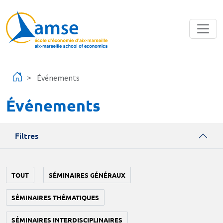
Aller au contenu principal
Événements
Événements
Filtres
TOUT
SÉMINAIRES GÉNÉRAUX
SÉMINAIRES THÉMATIQUES
SÉMINAIRES INTERDISCIPLINAIRES