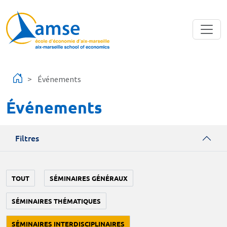
Aller au contenu principal
Événements
Événements
Filtres
TOUT
SÉMINAIRES GÉNÉRAUX
SÉMINAIRES THÉMATIQUES
SÉMINAIRES INTERDISCIPLINAIRES