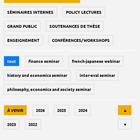
SÉMINAIRES INTERNES
POLICY LECTURES
GRAND PUBLIC
SOUTENANCES DE THÈSE
ENSEIGNEMENT
CONFÉRENCES/WORKSHOPS
tout
finance seminar
french-japanese webinar
history and economics seminar
inter-eval seminar
philosophy, economics and society seminar
Tri
À VENIR
2026
2025
2024
▲
2023
2022
▼