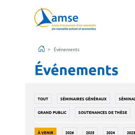
Aller au contenu principal
Événements
Événements
TOUT
SÉMINAIRES GÉNÉRAUX
SÉMINA
GRAND PUBLIC
SOUTENANCES DE THÈSE
À VENIR
2026
2025
2024
202