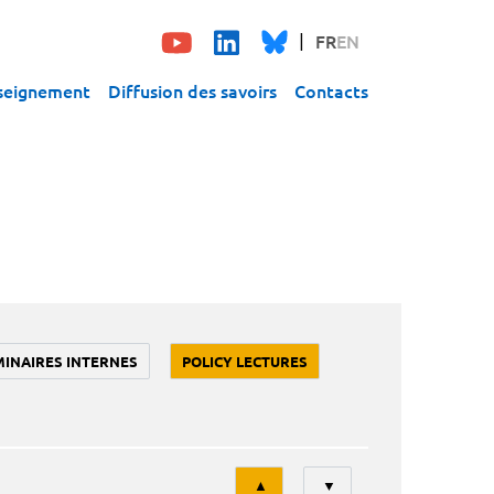
FR
EN
seignement
Diffusion des savoirs
Contacts
MINAIRES INTERNES
POLICY LECTURES
Tri
▲
▼