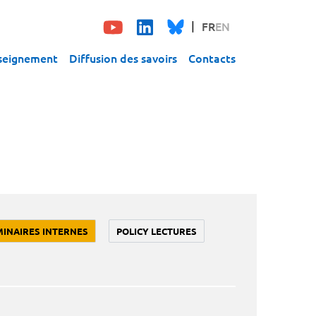
FR
EN
seignement
Diffusion des savoirs
Contacts
MINAIRES INTERNES
POLICY LECTURES