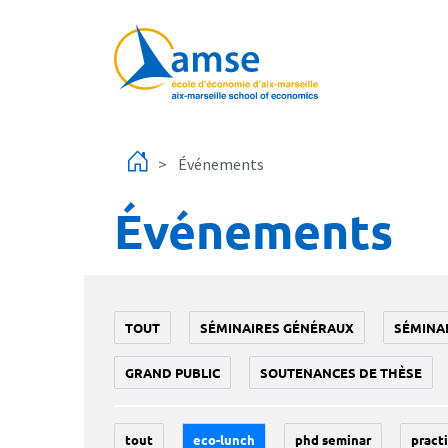
Aller au contenu principal
Événements
Événements
TOUT
SÉMINAIRES GÉNÉRAUX
SÉMINA
GRAND PUBLIC
SOUTENANCES DE THÈSE
tout
eco-lunch
phd seminar
practi