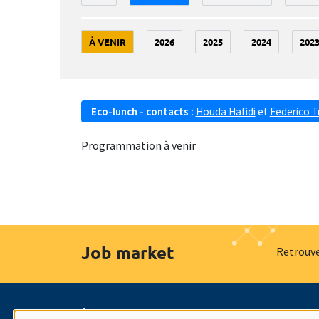
À VENIR
2026
2025
2024
202
Eco-lunch - contacts :
Houda Hafidi
et
Federico T
Programmation à venir
Job market
Retrouve
À propos
Nos engagements
Hommage à