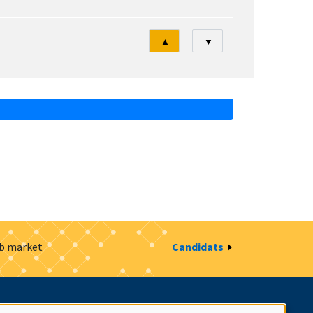
Tri
▲
▼
ob market
Candidats
estion des cookies
Intranet