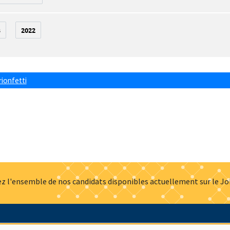
3
2022
rionfetti
z l'ensemble de nos candidats disponibles actuellement sur le J
Actualités
Offres d'emploi
Presse
Mentions légales
G