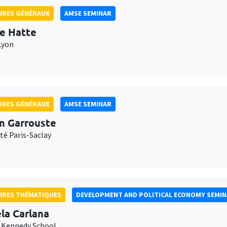
IRES GÉNÉRAUX
AMSE SEMINAR
e Hatte
Lyon
IRES GÉNÉRAUX
AMSE SEMINAR
n Garrouste
té Paris-Saclay
IRES THÉMATIQUES
DEVELOPMENT AND POLITICAL ECONOMY SEMI
la Carlana
 Kennedy School