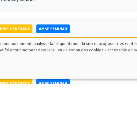
IRES GÉNÉRAUX
AMSE SEMINAR
ild Camilla Schreiner
bon fonctionnement, analyser la fréquentation du site et proposer des conte
ty of Oslo
modifié à tout moment depuis le lien « Gestion des cookies » accessible en 
IRES GÉNÉRAUX
AMSE SEMINAR
tch Glitz
itat Pompeu Fabra