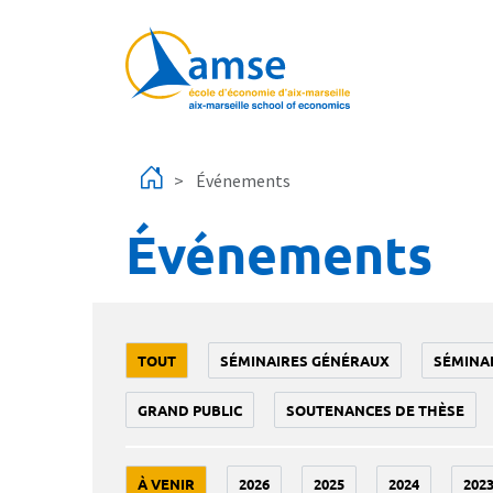
Aller au contenu principal
Événements
Événements
TOUT
SÉMINAIRES GÉNÉRAUX
SÉMINA
GRAND PUBLIC
SOUTENANCES DE THÈSE
À VENIR
2026
2025
2024
202