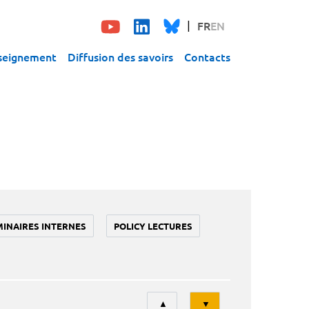
FR
EN
seignement
Diffusion des savoirs
Contacts
MINAIRES INTERNES
POLICY LECTURES
Tri
▲
▼