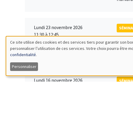
Lundi 23 novembre 2026
SÉMINA
11:30 à 12:45
Ragnh
Ce site utilise des cookies et des services tiers pour garantir son 
Îlot Bernard du Bois
Universi
personnaliser l’utilisation de ces services. Votre choix pourra être 
Utilisation
Amphithéâtre
confidentialité
.
des
Personnaliser
données
Lundi 16 novembre 2026
SÉMINA
11:30 à 12:45
Albre
personnelles
Îlot Bernard du Bois
Univers
Amphithéâtre
et
des