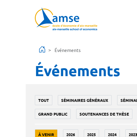
Aller au contenu principal
Événements
Événements
TOUT
SÉMINAIRES GÉNÉRAUX
SÉMINA
GRAND PUBLIC
SOUTENANCES DE THÈSE
À VENIR
2026
2025
2024
202