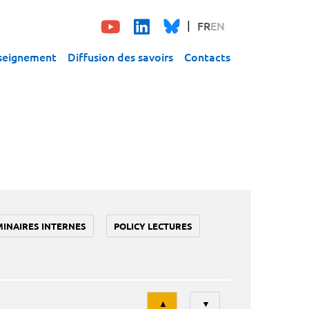
FR
EN
seignement
Diffusion des savoirs
Contacts
MINAIRES INTERNES
POLICY LECTURES
Tri
▲
▼