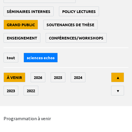
SÉMINAIRES INTERNES
POLICY LECTURES
GRAND PUBLIC
SOUTENANCES DE THÈSE
ENSEIGNEMENT
CONFÉRENCES/WORKSHOPS
tout
sciences echos
Tri
À VENIR
2026
2025
2024
▲
2023
2022
▼
Programmation à venir