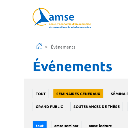
Aller au contenu principal
Événements
Événements
TOUT
SÉMINAIRES GÉNÉRAUX
SÉMINAI
GRAND PUBLIC
SOUTENANCES DE THÈSE
tout
amse seminar
amse lecture