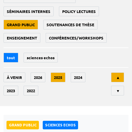
SÉMINAIRES INTERNES
POLICY LECTURES
GRAND PUBLIC
SOUTENANCES DE THÈSE
ENSEIGNEMENT
CONFÉRENCES/WORKSHOPS
tout
sciences echos
Tri
À VENIR
2026
2025
2024
▲
2023
2022
▼
GRAND PUBLIC
SCIENCES ECHOS