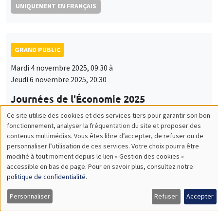
UNIQUEMENT EN FRANÇAIS
GRAND PUBLIC
Mardi 4 novembre 2025, 09:30 à
Jeudi 6 novembre 2025, 20:30
Journées de l'Économie 2025
Arthur Guillouzouic, Fanny Henriet
Ce site utilise des cookies et des services tiers pour garantir son bon
Utilisation
fonctionnement, analyser la fréquentation du site et proposer des
UNIQUEMENT EN FRANÇAIS
contenus multimédias. Vous êtes libre d’accepter, de refuser ou de
des
personnaliser l’utilisation de ces services. Votre choix pourra être
modifié à tout moment depuis le lien « Gestion des cookies »
données
accessible en bas de page. Pour en savoir plus, consultez notre
GRAND PUBLIC
personnelles
politique de confidentialité
.
Lundi 17 novembre 2025
et
Personnaliser
Refuser
Accepter
19:00 à 21:00
des