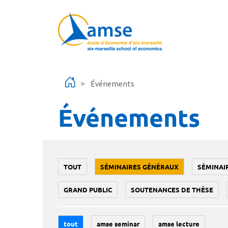
Aller au contenu principal
Événements
Événements
TOUT
SÉMINAIRES GÉNÉRAUX
SÉMINAI
GRAND PUBLIC
SOUTENANCES DE THÈSE
tout
amse seminar
amse lecture