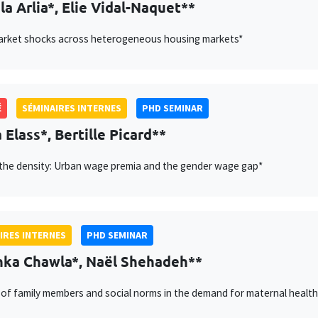
la Arlia*, Elie Vidal-Naquet**
arket shocks across heterogeneous housing markets*
É
SÉMINAIRES INTERNES
PHD SEMINAR
 Elass*, Bertille Picard**
the density: Urban wage premia and the gender wage gap*
IRES INTERNES
PHD SEMINAR
ka Chawla*, Naël Shehadeh**
 of family members and social norms in the demand for maternal health s