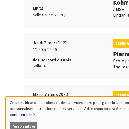
Kohme
MEGA
AMSE
Salle Carine Nourry
Lindahl 
Jeudi 2 mars 2023
SÉMINA
12:30 à 13:30
Pierr
Îlot Bernard du Bois
École p
Salle 16
The taxa
Mardi 7 mars 2023
SÉMINA
11:00 à 12:30
Ce site utilise des cookies et des services tiers pour garantir son 
Jade 
personnaliser l’utilisation de ces services. Votre choix pourra être 
Utilisation
Îlot Bernard du Bois
AMSE
confidentialité
.
Salle 16
Propagan
des
Personnaliser