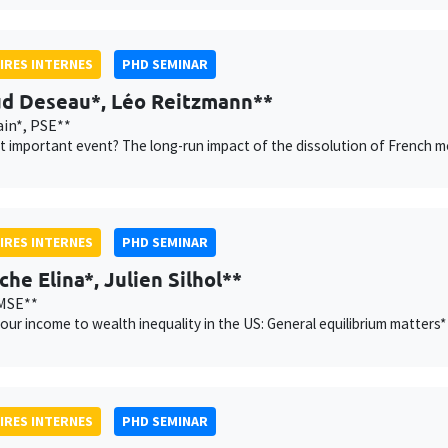
IRES INTERNES
PHD SEMINAR
d Deseau*, Léo Reitzmann**
in*, PSE**
 important event? The long-run impact of the dissolution of French m
IRES INTERNES
PHD SEMINAR
che Elina*, Julien Silhol**
MSE**
our income to wealth inequality in the US: General equilibrium matters*
IRES INTERNES
PHD SEMINAR