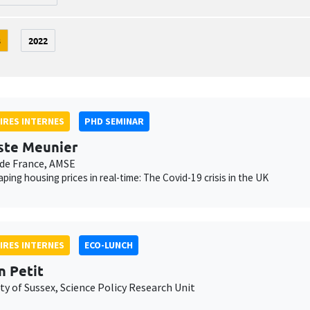
3
2022
IRES INTERNES
PHD SEMINAR
ste Meunier
de France, AMSE
ping housing prices in real-time: The Covid-19 crisis in the UK
IRES INTERNES
ECO-LUNCH
n Petit
ty of Sussex, Science Policy Research Unit