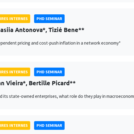
IRES INTERNES
PHD SEMINAR
asiia Antonova*, Tizié Bene**
pendent pricing and cost-push inflation in a network economy*
IRES INTERNES
PHD SEMINAR
n Vieira*, Bertille Picard**
d its state-owned enterprises, what role do they play in macroeconomic
IRES INTERNES
PHD SEMINAR