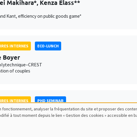
i Makihara*, Kenza Elass**
and Kant, efficiency on public goods game*
IRES INTERNES
ECO-LUNCH
e Boyer
olytechnique–CREST
tion of couples
IRES INTERNES
PHD SEMINAR
bon fonctionnement, analyser la fréquentation du site et proposer des conte
Ponsard*, Sarah Vincent**
modifié à tout moment depuis le lien « Gestion des cookies » accessible en 
da and gender norms: Evidence from early 20th Century Suffragette Pi