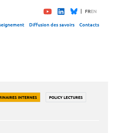
FR
EN
seignement
Diffusion des savoirs
Contacts
MINAIRES INTERNES
POLICY LECTURES