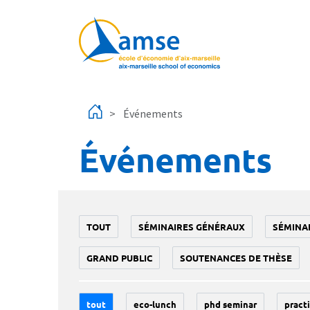
Aller au contenu principal
Événements
Événements
TOUT
SÉMINAIRES GÉNÉRAUX
SÉMINA
GRAND PUBLIC
SOUTENANCES DE THÈSE
tout
eco-lunch
phd seminar
practi