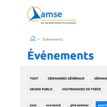
Aller au contenu principal
Événements
Événements
TOUT
SÉMINAIRES GÉNÉRAUX
SÉMINA
GRAND PUBLIC
SOUTENANCES DE THÈSE
tout
eco-lunch
phd seminar
practi