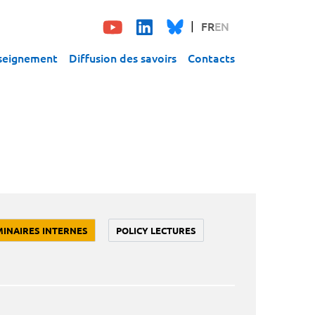
FR
EN
seignement
Diffusion des savoirs
Contacts
MINAIRES INTERNES
POLICY LECTURES