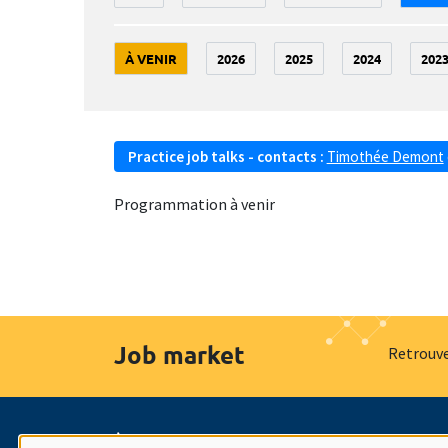
À VENIR
2026
2025
2024
202
Practice job talks - contacts :
Timothée Demont
Programmation à venir
Job market
Retrouve
À propos
Nos engagements
Hommage à