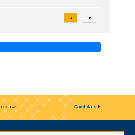
Tri
▲
▼
ob market
Candidats
estion des cookies
Intranet