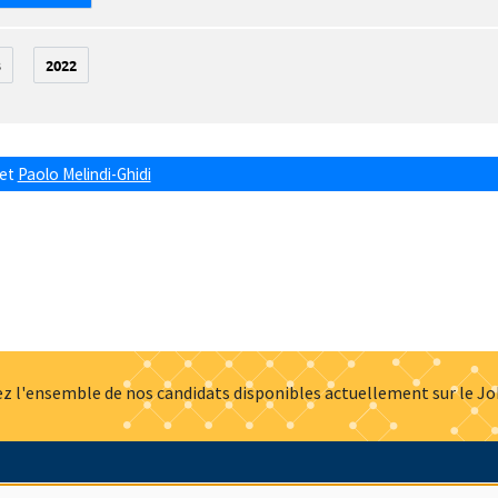
3
2022
et
Paolo Melindi-Ghidi
z l'ensemble de nos candidats disponibles actuellement sur le J
Actualités
Offres d'emploi
Presse
Mentions légales
G