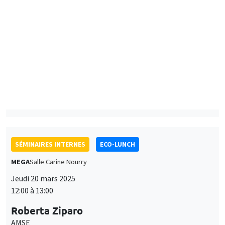
Anna Jolivet
University of Namur
Kinship Structure and Fertility
SÉMINAIRES INTERNES
ECO-LUNCH
MEGA
Salle Carine Nourry
Jeudi 20 mars 2025
12:00 à 13:00
Roberta Ziparo
AMSE
SÉMINAIRES INTERNES
ECO-LUNCH
MEGA
Salle Carine Nourry