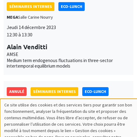
ANNULÉ
SÉMINAIRES INTERNES
ECO-LUNCH
MEGA
Salle Carine Nourry
Jeudi 21 décembre 2023
12:30 à 13:30
Yann Bramoullé
AMSE
Job market
Retrouvez l'ensemble de nos candidats disponibles
actuellement sur le Job market
Candidats