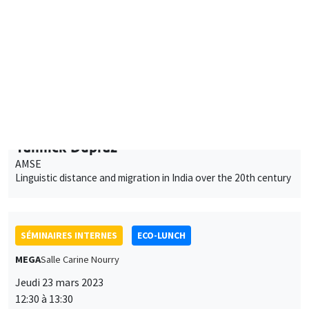
SÉMINAIRES INTERNES
ECO-LUNCH
MEGA
Salle Carine Nourry
Jeudi 23 mars 2023
12:30 à 13:30
Avner Seror
AMSE
The Priced Survey Methodology
SÉMINAIRES INTERNES
ECO-LUNCH
MEGA
Salle Carine Nourry
Jeudi 6 avril 2023
12:30 à 13:30
Georgios Angelis