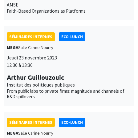
From public labs to private firms: magnitude and channels of
R&D spillovers
SÉMINAIRES INTERNES
ECO-LUNCH
MEGA
Salle Carine Nourry
Jeudi 30 novembre 2023
12:30 à 13:30
Morgan Raux
University of Luxembourg
The Impact of Recruitment Competition on Firms' Labord
Demand for High-Skilled Foreign Workers
SÉMINAIRES INTERNES
ECO-LUNCH
MEGA
Salle Carine Nourry