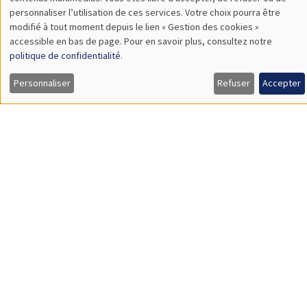
TBA
des
personnaliser l’utilisation de ces services. Votre choix pourra être
modifié à tout moment depuis le lien « Gestion des cookies »
données
accessible en bas de page. Pour en savoir plus, consultez notre
personnelles
politique de confidentialité
.
SÉMINAIRES GÉNÉRAUX
AMSE SEMINAR
et
Personnaliser
Refuser
Accepter
Îlot Bernard du Bois
Amphithéâtre
des
Lundi 9 novembre 2026
cookies
11:30 à 12:45
Amelie Schiprowski
University of Bonn
SÉMINAIRES GÉNÉRAUX
AMSE SEMINAR
Îlot Bernard du Bois
Amphithéâtre
Lundi 16 novembre 2026
11:30 à 12:45