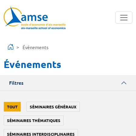
Aller au contenu principal
Événements
Événements
Filtres
TOUT
SÉMINAIRES GÉNÉRAUX
SÉMINAIRES THÉMATIQUES
SÉMINAIRES INTERDISCIPLINAIRES