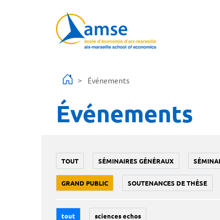
Aller au contenu principal
Événements
Événements
TOUT
SÉMINAIRES GÉNÉRAUX
SÉMINA
GRAND PUBLIC
SOUTENANCES DE THÈSE
tout
sciences echos