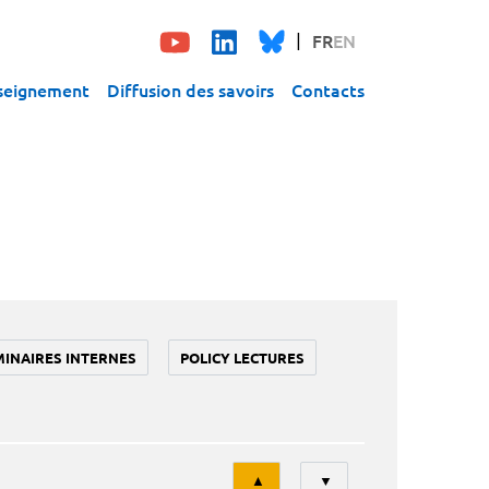
FR
EN
seignement
Diffusion des savoirs
Contacts
MINAIRES INTERNES
POLICY LECTURES
Tri
▲
▼