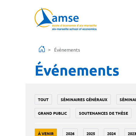
Aller au contenu principal
Événements
Événements
TOUT
SÉMINAIRES GÉNÉRAUX
SÉMINA
GRAND PUBLIC
SOUTENANCES DE THÈSE
À VENIR
2026
2025
2024
202