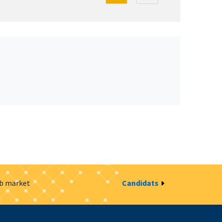
ob market
Candidats