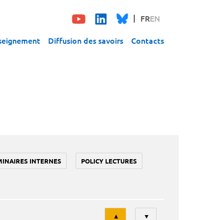
FR
EN
seignement
Diffusion des savoirs
Contacts
MINAIRES INTERNES
POLICY LECTURES
Tri
▲
▼