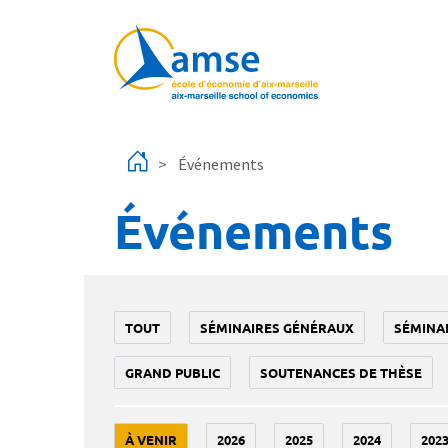
Aller au contenu principal
Événements
Événements
TOUT
SÉMINAIRES GÉNÉRAUX
SÉMINA
GRAND PUBLIC
SOUTENANCES DE THÈSE
À VENIR
2026
2025
2024
202