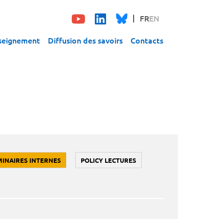
FR
EN
seignement
Diffusion des savoirs
Contacts
MINAIRES INTERNES
POLICY LECTURES