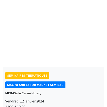
Ludwig-Maximilians-Universitat München
The Marriage Earnings Gap
SÉMINAIRES THÉMATIQUES
MACRO AND LABOR MARKET SEMINAR
MEGA
Salle Carine Nourry
Vendredi 12 janvier 2024
12:30 à 13:30
Jonathon Hazell
London School of Economics
Bonus Question: Does Flexible Incentive Pay Dampen
Unemployment Dynamics?
SÉMINAIRES INTERDISCIPLINAIRES
FINANCE SEMINAR