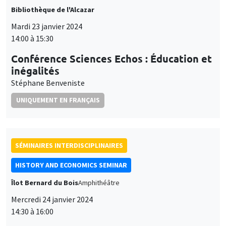
et
UNIQUEMENT EN FRANÇAIS
Personnaliser
Refuser
Accepter
des
cookies
SÉMINAIRES INTERDISCIPLINAIRES
HISTORY AND ECONOMICS SEMINAR
Îlot Bernard du Bois
Amphithéâtre
Mercredi 24 janvier 2024
14:30 à 16:00
Mario Carillo
Universitat Pompeu Fabra and Barcelona School of
Economics, University of Naples Federico II, CSEF
SÉMINAIRES GÉNÉRAUX
AMSE SEMINAR
Îlot Bernard du Bois
Amphithéâtre