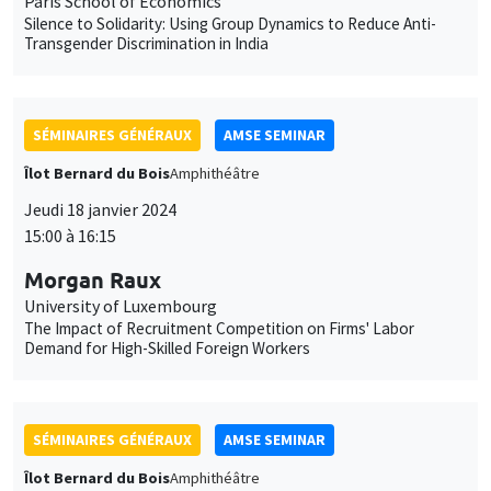
Jeudi 18 janvier 2024
15:00 à 16:15
Morgan Raux
University of Luxembourg
The Impact of Recruitment Competition on Firms' Labor
Demand for High-Skilled Foreign Workers
SÉMINAIRES GÉNÉRAUX
AMSE SEMINAR
Îlot Bernard du Bois
Amphithéâtre
Vendredi 19 janvier 2024
11:30 à 12:45
Pierre Biscaye
University of California at Berkeley
Agricultural shocks and long-term conflict risk: Evidence from
desert locust swarms