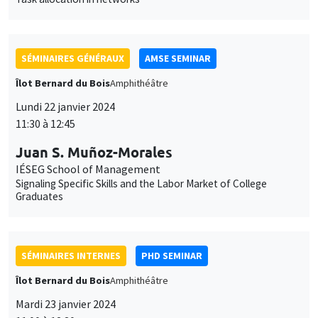
Juan S. Muñoz-Morales
IÉSEG School of Management
Signaling Specific Skills and the Labor Market of College
Graduates
SÉMINAIRES INTERNES
PHD SEMINAR
Îlot Bernard du Bois
Amphithéâtre
Mardi 23 janvier 2024
11:00 à 12:30
Lucie Giorgi*, Karine Moukaddem**
AMSE
The introduction of co-education in French elementary schools
during the 1960's*
CONFÉRENCES/WORKSHOPS