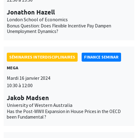
MEGA
Mardi 16 janvier 2024
10:30 à 12:00
Jakob Madsen
University of Western Australia
Has the Post-WWII Expansion in House Prices in the OECD
been Fundamental ?
SÉMINAIRES INTERNES
PHD SEMINAR
MEGA
Salle Carine Nourry
Mardi 16 janvier 2024
11:00 à 12:30
Ricardo Guzman*, Anastasiia Antonova**
AMSE