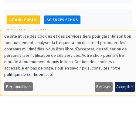
Conférence Sciences Echos : Economie de
la religion
Hervé Magnouloux
UNIQUEMENT EN FRANÇAIS
SÉMINAIRES GÉNÉRAUX
AMSE SEMINAR
Îlot Bernard du Bois
Amphithéâtre
Jeudi 1 février 2024
11:30 à 12:45
Gaia Dossi
London School of Economics
Race and the Direction of Scientific Progress
Load More