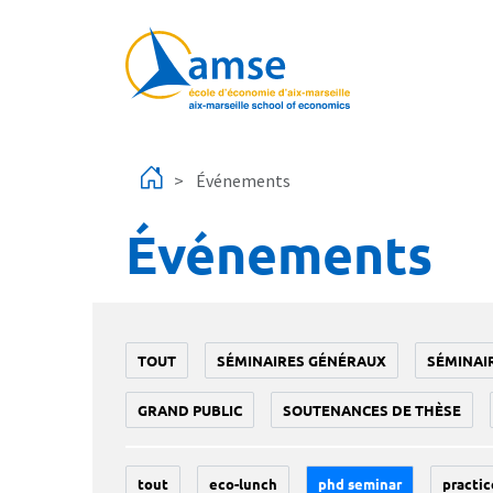
Aller au contenu principal
Événements
Événements
TOUT
SÉMINAIRES GÉNÉRAUX
SÉMINAI
GRAND PUBLIC
SOUTENANCES DE THÈSE
tout
eco-lunch
phd seminar
practic