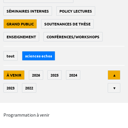
SÉMINAIRES INTERNES
POLICY LECTURES
GRAND PUBLIC
SOUTENANCES DE THÈSE
ENSEIGNEMENT
CONFÉRENCES/WORKSHOPS
tout
sciences echos
Tri
À VENIR
2026
2025
2024
▲
2023
2022
▼
Programmation à venir