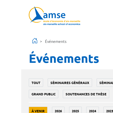
Aller au contenu principal
Événements
Événements
TOUT
SÉMINAIRES GÉNÉRAUX
SÉMINA
GRAND PUBLIC
SOUTENANCES DE THÈSE
À VENIR
2026
2025
2024
202