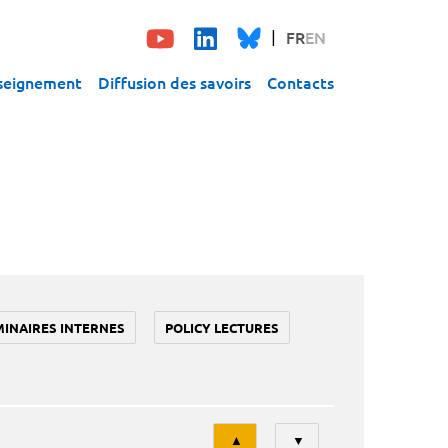
FR
EN
seignement
Diffusion des savoirs
Contacts
MINAIRES INTERNES
POLICY LECTURES
Tri
▲
▼