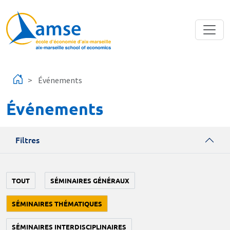
Aller au contenu principal
Événements
Événements
Filtres
TOUT
SÉMINAIRES GÉNÉRAUX
SÉMINAIRES THÉMATIQUES
SÉMINAIRES INTERDISCIPLINAIRES