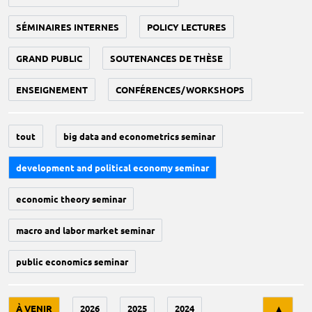
SÉMINAIRES INTERNES
POLICY LECTURES
GRAND PUBLIC
SOUTENANCES DE THÈSE
ENSEIGNEMENT
CONFÉRENCES/WORKSHOPS
tout
big data and econometrics seminar
development and political economy seminar
economic theory seminar
macro and labor market seminar
public economics seminar
Tri
À VENIR
2026
2025
2024
▲