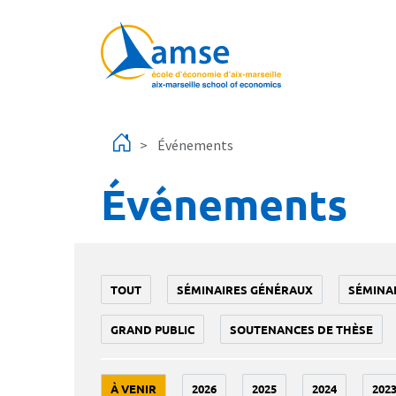
Aller au contenu principal
Événements
Événements
TOUT
SÉMINAIRES GÉNÉRAUX
SÉMINA
GRAND PUBLIC
SOUTENANCES DE THÈSE
À VENIR
2026
2025
2024
202