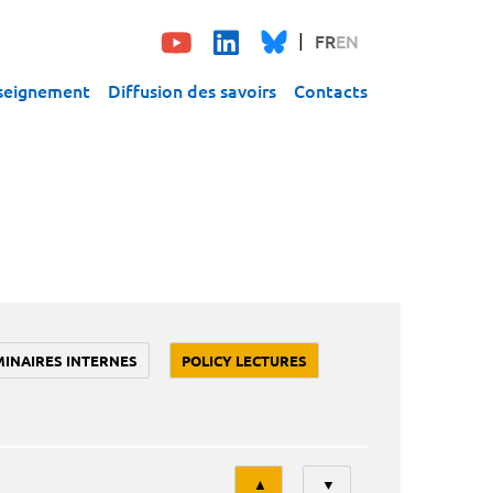
FR
EN
seignement
Diffusion des savoirs
Contacts
MINAIRES INTERNES
POLICY LECTURES
Tri
▲
▼