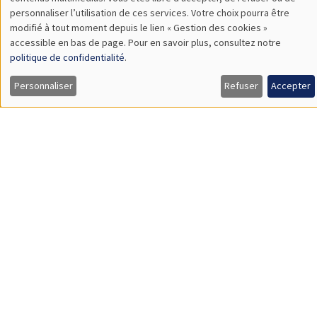
TBA
des
personnaliser l’utilisation de ces services. Votre choix pourra être
modifié à tout moment depuis le lien « Gestion des cookies »
données
accessible en bas de page. Pour en savoir plus, consultez notre
personnelles
politique de confidentialité
.
SÉMINAIRES GÉNÉRAUX
AMSE SEMINAR
et
Personnaliser
Refuser
Accepter
Îlot Bernard du Bois
Amphithéâtre
des
Lundi 9 novembre 2026
cookies
11:30 à 12:45
Amelie Schiprowski
University of Bonn
SÉMINAIRES GÉNÉRAUX
AMSE SEMINAR
Îlot Bernard du Bois
Amphithéâtre
Lundi 16 novembre 2026
11:30 à 12:45