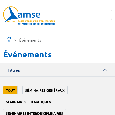
Aller au contenu principal
Événements
Événements
Filtres
TOUT
SÉMINAIRES GÉNÉRAUX
SÉMINAIRES THÉMATIQUES
SÉMINAIRES INTERDISCIPLINAIRES