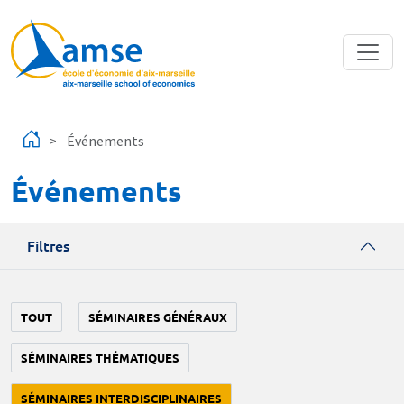
Aller au contenu principal
Événements
Événements
Filtres
TOUT
SÉMINAIRES GÉNÉRAUX
SÉMINAIRES THÉMATIQUES
SÉMINAIRES INTERDISCIPLINAIRES