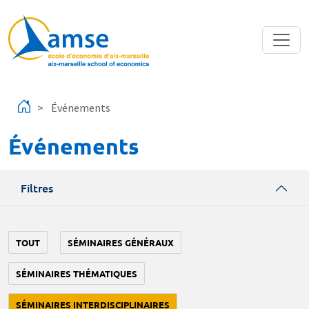
Aller au contenu principal
Événements
Événements
Filtres
TOUT
SÉMINAIRES GÉNÉRAUX
SÉMINAIRES THÉMATIQUES
SÉMINAIRES INTERDISCIPLINAIRES