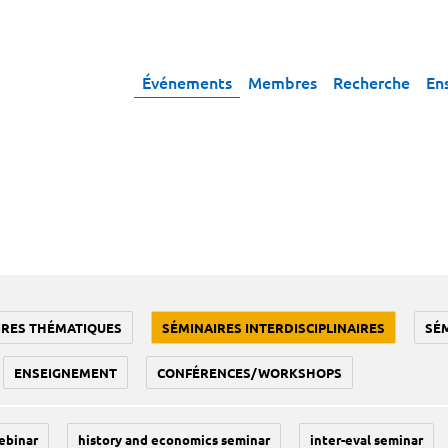
Événements
Membres
Recherche
En
IRES THÉMATIQUES
SÉMINAIRES INTERDISCIPLINAIRES
SÉ
ENSEIGNEMENT
CONFÉRENCES/WORKSHOPS
ebinar
history and economics seminar
inter-eval seminar