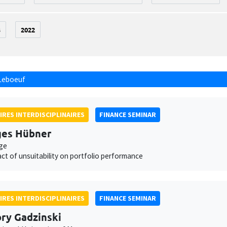
3
2022
Leboeuf
IRES INTERDISCIPLINAIRES
FINANCE SEMINAR
ges Hübner
ge
ct of unsuitability on portfolio performance
IRES INTERDISCIPLINAIRES
FINANCE SEMINAR
ry Gadzinski