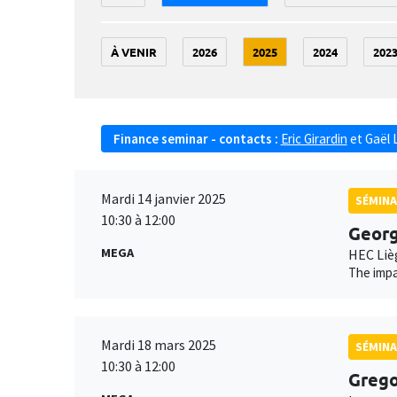
À VENIR
2026
2025
2024
202
Finance seminar - contacts :
Eric Girardin
et
Gaël 
Mardi 14 janvier 2025
SÉMINA
10:30 à 12:00
Geor
MEGA
HEC Liè
The impa
Mardi 18 mars 2025
SÉMINA
10:30 à 12:00
Grego