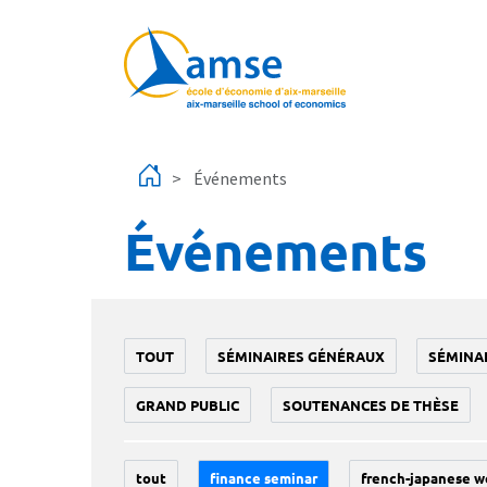
Aller au contenu principal
Événements
Événements
TOUT
SÉMINAIRES GÉNÉRAUX
SÉMINA
GRAND PUBLIC
SOUTENANCES DE THÈSE
tout
finance seminar
french-japanese w