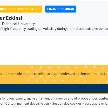
IRES INTERDISCIPLINAIRES
FINANCE SEMINAR
r Eckinsi
 Technical University
f high-frequency trading on volatility during normal and extreme perio
z l'ensemble de nos candidats disponibles actuellement sur le J
Actualités
Offres d'emploi
Presse
Mentions légales
G
bon fonctionnement, analyser la fréquentation du site et proposer des conte
modifié à tout moment depuis le lien « Gestion des cookies » accessible en 