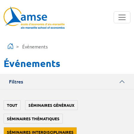
Aller au contenu principal
Événements
Événements
Filtres
TOUT
SÉMINAIRES GÉNÉRAUX
SÉMINAIRES THÉMATIQUES
SÉMINAIRES INTERDISCIPLINAIRES