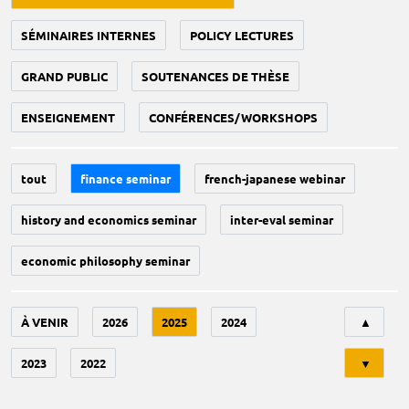
SÉMINAIRES INTERNES
POLICY LECTURES
GRAND PUBLIC
SOUTENANCES DE THÈSE
ENSEIGNEMENT
CONFÉRENCES/WORKSHOPS
tout
finance seminar
french-japanese webinar
history and economics seminar
inter-eval seminar
economic philosophy seminar
Tri
À VENIR
2026
2025
2024
▲
2023
2022
▼