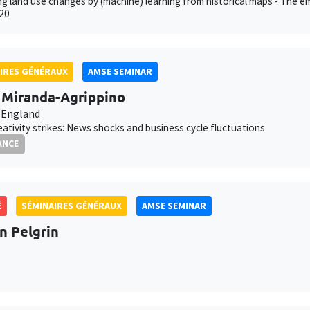
g land use changes by (machine) learning from historical maps - The em
20
IRES GÉNÉRAUX
AMSE SEMINAR
a Miranda-Agrippino
 England
ativity strikes: News shocks and business cycle fluctuations
ANCE
É
SÉMINAIRES GÉNÉRAUX
AMSE SEMINAR
an Pelgrin