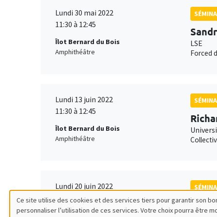
Lundi 30 mai 2022
SÉMINA
11:30 à 12:45
Sandr
Îlot Bernard du Bois
LSE
Amphithéâtre
Forced d
Lundi 13 juin 2022
SÉMINA
11:30 à 12:45
Richa
Îlot Bernard du Bois
Univers
Amphithéâtre
Collecti
Lundi 20 juin 2022
SÉMINA
11:30 à 12:45
Ce site utilise des cookies et des services tiers pour garantir son 
Garan
personnaliser l’utilisation de ces services. Votre choix pourra être 
Îlot Bernard du Bois
Georget