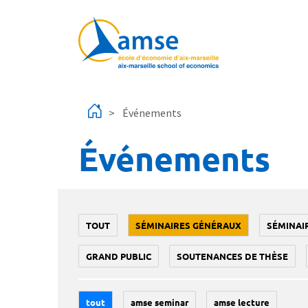
Aller au contenu principal
Événements
Événements
TOUT
SÉMINAIRES GÉNÉRAUX
SÉMINAI
GRAND PUBLIC
SOUTENANCES DE THÈSE
tout
amse seminar
amse lecture