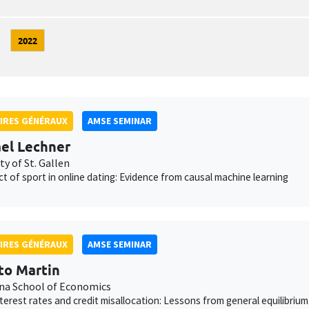
2022
IRES GÉNÉRAUX
AMSE SEMINAR
el Lechner
ty of St. Gallen
ct of sport in online dating: Evidence from causal machine learning
IRES GÉNÉRAUX
AMSE SEMINAR
to Martin
na School of Economics
interest rates and credit misallocation: Lessons from general equilibrium