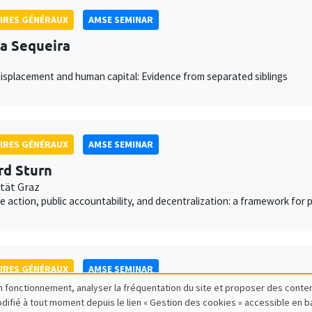
IRES GÉNÉRAUX
AMSE SEMINAR
a Sequeira
isplacement and human capital: Evidence from separated siblings
IRES GÉNÉRAUX
AMSE SEMINAR
rd Sturn
ität Graz
ve action, public accountability, and decentralization: a framework for
IRES GÉNÉRAUX
AMSE SEMINAR
bon fonctionnement, analyser la fréquentation du site et proposer des conte
ce Genicot
modifié à tout moment depuis le lien « Gestion des cookies » accessible en 
own University