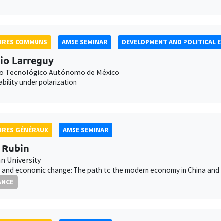
AIRES COMMUNS
AMSE SEMINAR
DEVELOPMENT AND POLITICAL 
io Larreguy
to Tecnológico Autónomo de México
bility under polarization
IRES GÉNÉRAUX
AMSE SEMINAR
 Rubin
 University
 and economic change: The path to the modern economy in China and
ANCE