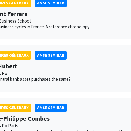
IRES GÉNÉRAUX
AMSE SEMINAR
nt Ferrara
usiness School
usiness cycles in France: A reference chronology
IRES GÉNÉRAUX
AMSE SEMINAR
Hubert
s Po
central bank asset purchases the same?
IRES GÉNÉRAUX
AMSE SEMINAR
e-Philippe Combes
s Po Paris