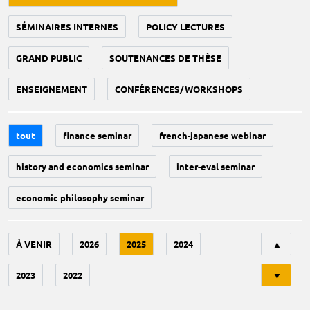
SÉMINAIRES INTERNES
POLICY LECTURES
GRAND PUBLIC
SOUTENANCES DE THÈSE
ENSEIGNEMENT
CONFÉRENCES/WORKSHOPS
tout
finance seminar
french-japanese webinar
history and economics seminar
inter-eval seminar
economic philosophy seminar
Tri
À VENIR
2026
2025
2024
▲
2023
2022
▼