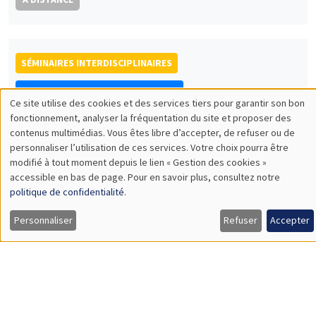
SÉMINAIRES INTERDISCIPLINAIRES
HISTORY AND ECONOMICS SEMINAR
Ce site utilise des cookies et des services tiers pour garantir son bon
Îlot Bernard du Bois
Amphithéâtre
Utilisation
fonctionnement, analyser la fréquentation du site et proposer des
contenus multimédias. Vous êtes libre d’accepter, de refuser ou de
Mercredi 8 octobre 2025
des
personnaliser l’utilisation de ces services. Votre choix pourra être
14:30 à 16:00
modifié à tout moment depuis le lien « Gestion des cookies »
données
accessible en bas de page. Pour en savoir plus, consultez notre
Arnaud Deseau
personnelles
politique de confidentialité
.
AMSE
et
Speed of convergence in a Malthusian world: Weak or strong
Personnaliser
Refuser
Accepter
homeostasis?
des
cookies
SÉMINAIRES INTERDISCIPLINAIRES
ECONOMIC PHILOSOPHY SEMINAR