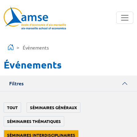
Aller au contenu principal
Événements
Événements
Filtres
TOUT
SÉMINAIRES GÉNÉRAUX
SÉMINAIRES THÉMATIQUES
SÉMINAIRES INTERDISCIPLINAIRES