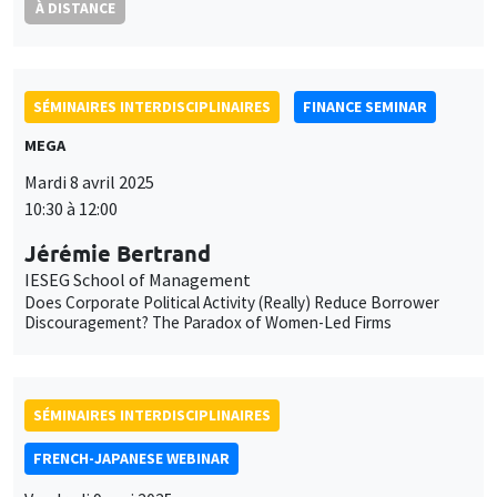
Mardi 8 avril 2025
10:30 à 12:00
Jérémie Bertrand
IESEG School of Management
Does Corporate Political Activity (Really) Reduce Borrower
Discouragement? The Paradox of Women-Led Firms
SÉMINAIRES INTERDISCIPLINAIRES
FRENCH-JAPANESE WEBINAR
Vendredi 9 mai 2025
10:00 à 11:00
Vu Tuan Khai
Hosei University
Spillovers of U.S. Monetary Policy to East Asia: An Analysis
Using Structural VARs Identified with External Instruments