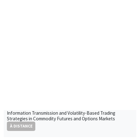
SÉMINAIRES INTERDISCIPLINAIRES
FRENCH-JAPANESE WEBINAR
Vendredi 28 février 2025
09:00 à 10:00
Marie-Hélène Gagnon
Université Laval
Information Transmission and Volatility-Based Trading
Strategies in Commodity Futures and Options Markets
À DISTANCE
SÉMINAIRES INTERDISCIPLINAIRES
FRENCH-JAPANESE WEBINAR
Vendredi 28 février 2025
10:00 à 11:00