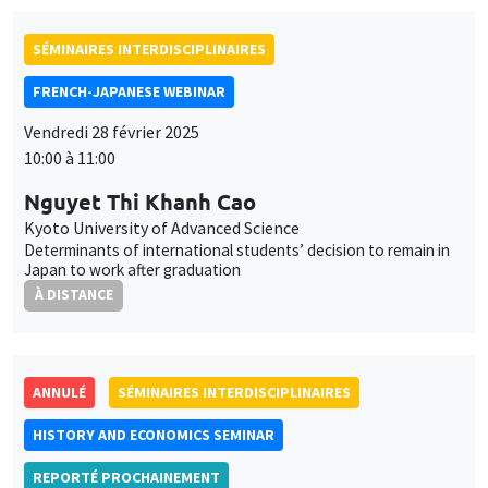
Nguyet Thi Khanh Cao
Kyoto University of Advanced Science
Determinants of international students’ decision to remain in
Japan to work after graduation
À DISTANCE
ANNULÉ
SÉMINAIRES INTERDISCIPLINAIRES
HISTORY AND ECONOMICS SEMINAR
REPORTÉ PROCHAINEMENT
Îlot Bernard du Bois
Amphithéâtre
Mercredi 12 mars 2025
14:30 à 16:00
Sylvain Piron
Médiéviste, directeur d'études à l’EHESS - CRH