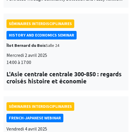
Îlot Bernard du Bois
Salle 24
Mercredi 2 avril 2025
14:00 à 17:00
L'Asie centrale centrale 300-850 : regards
croisés histoire et économie
SÉMINAIRES INTERDISCIPLINAIRES
FRENCH-JAPANESE WEBINAR
Vendredi 4 avril 2025
09:00 à 10:00
Antonin Pottier
EHESS
Limitations of household budget survey : how to measure
variability of expenditures
À DISTANCE