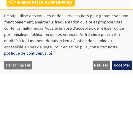
Salim Abdelmadjid
Université Toulouse Jean Jaurès
Géophilosophie et économie : le cas de l'Afrique
SÉMINAIRES INTERDISCIPLINAIRES
HISTORY AND ECONOMICS SEMINAR
Îlot Bernard du Bois
Amphithéâtre
Mercredi 8 octobre 2025
14:30 à 16:00
Arnaud Deseau
AMSE
Speed of convergence in a Malthusian world: Weak or strong
homeostasis?