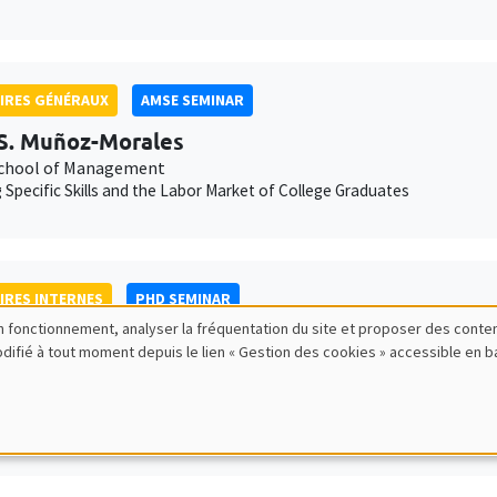
IRES GÉNÉRAUX
AMSE SEMINAR
S. Muñoz-Morales
chool of Management
g Specific Skills and the Labor Market of College Graduates
IRES INTERNES
PHD SEMINAR
bon fonctionnement, analyser la fréquentation du site et proposer des conte
 Giorgi*, Karine Moukaddem**
modifié à tout moment depuis le lien « Gestion des cookies » accessible en 
oduction of co-education in French elementary schools during the 1960
RENCES/WORKSHOPS