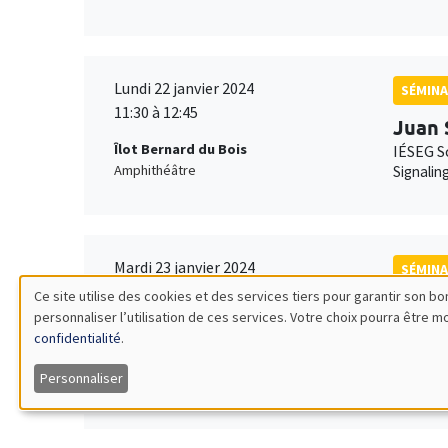
Lundi 22 janvier 2024
SÉMINA
11:30 à 12:45
Juan 
Îlot Bernard du Bois
IÉSEG S
Amphithéâtre
Signalin
Mardi 23 janvier 2024
SÉMINA
11:00 à 12:30
Ce site utilise des cookies et des services tiers pour garantir son 
Lucie
personnaliser l’utilisation de ces services. Votre choix pourra être 
Utilisation
Îlot Bernard du Bois
AMSE
confidentialité
.
Amphithéâtre
The intr
des
Personnaliser
données
Mardi 23 janvier 2024
CONFÉ