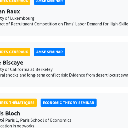
IRES GÉNÉRAUX
AMSE SEMINAR
an Raux
ity of Luxembourg
ct of Recruitment Competition on Firms' Labor Demand for High-Skill
IRES GÉNÉRAUX
AMSE SEMINAR
e Biscaye
ty of California at Berkeley
ural shocks and long-term conflict risk: Evidence from desert locust sw
IRES THÉMATIQUES
ECONOMIC THEORY SEMINAR
is Bloch
té Paris 1, Paris School of Economics
ocation in networks