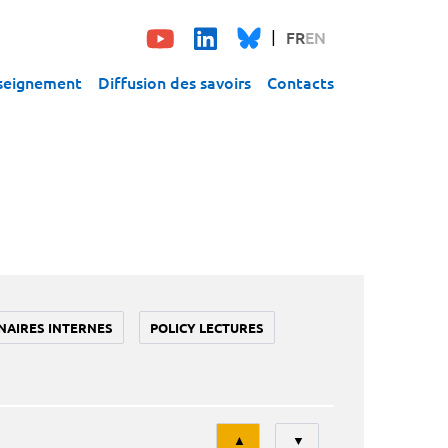
FR
EN
seignement
Diffusion des savoirs
Contacts
NAIRES INTERNES
POLICY LECTURES
Tri
▲
▼