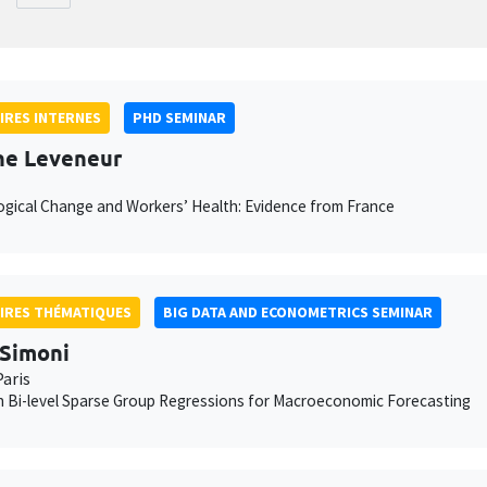
IRES INTERNES
PHD SEMINAR
ne Leveneur
gical Change and Workers’ Health: Evidence from France
IRES THÉMATIQUES
BIG DATA AND ECONOMETRICS SEMINAR
Simoni
aris
 Bi-level Sparse Group Regressions for Macroeconomic Forecasting