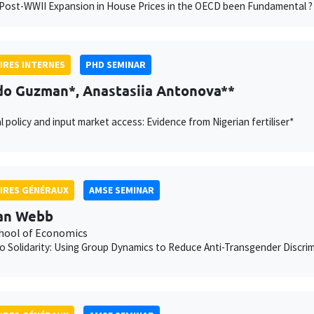
Post-WWII Expansion in House Prices in the OECD been Fundamental ?
IRES INTERNES
PHD SEMINAR
do Guzman*, Anastasiia Antonova**
al policy and input market access: Evidence from Nigerian fertiliser*
IRES GÉNÉRAUX
AMSE SEMINAR
an Webb
chool of Economics
to Solidarity: Using Group Dynamics to Reduce Anti-Transgender Discrimi