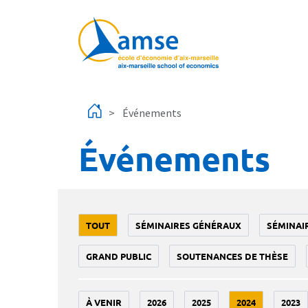
Aller au contenu principal
Événements
Événements
TOUT
SÉMINAIRES GÉNÉRAUX
SÉMINAI
GRAND PUBLIC
SOUTENANCES DE THÈSE
À VENIR
2026
2025
2024
2023