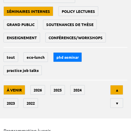
SÉMINAIRES INTERNES
POLICY LECTURES
GRAND PUBLIC
SOUTENANCES DE THÈSE
ENSEIGNEMENT
CONFÉRENCES/WORKSHOPS
tout
eco-lunch
phd seminar
practice job talks
Tri
À VENIR
2026
2025
2024
▲
2023
2022
▼
Programmation à venir