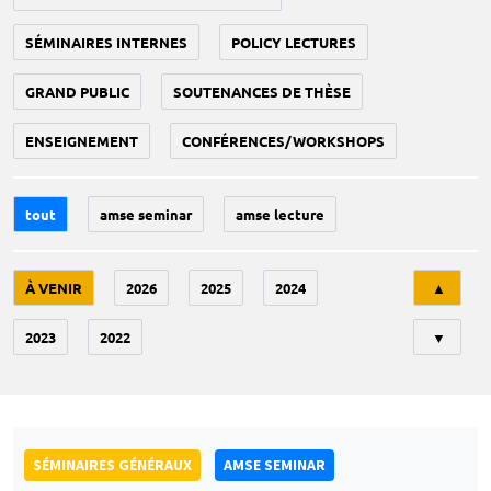
SÉMINAIRES INTERNES
POLICY LECTURES
GRAND PUBLIC
SOUTENANCES DE THÈSE
ENSEIGNEMENT
CONFÉRENCES/WORKSHOPS
tout
amse seminar
amse lecture
Tri
À VENIR
2026
2025
2024
▲
2023
2022
▼
SÉMINAIRES GÉNÉRAUX
AMSE SEMINAR