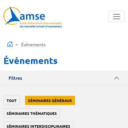
Aller au contenu principal
Événements
Événements
Filtres
TOUT
SÉMINAIRES GÉNÉRAUX
SÉMINAIRES THÉMATIQUES
SÉMINAIRES INTERDISCIPLINAIRES