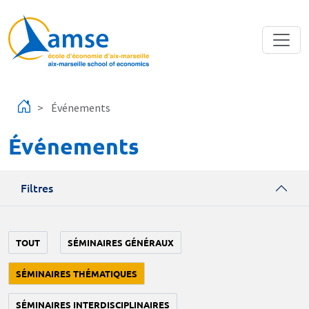
Aller au contenu principal
Événements
Événements
Filtres
TOUT
SÉMINAIRES GÉNÉRAUX
SÉMINAIRES THÉMATIQUES
SÉMINAIRES INTERDISCIPLINAIRES