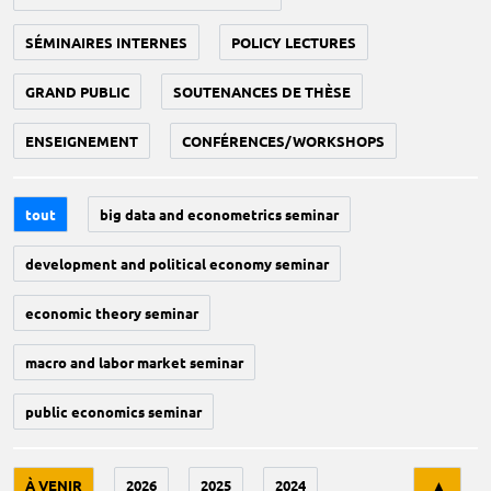
SÉMINAIRES INTERNES
POLICY LECTURES
GRAND PUBLIC
SOUTENANCES DE THÈSE
ENSEIGNEMENT
CONFÉRENCES/WORKSHOPS
tout
big data and econometrics seminar
development and political economy seminar
economic theory seminar
macro and labor market seminar
public economics seminar
Tri
À VENIR
2026
2025
2024
▲