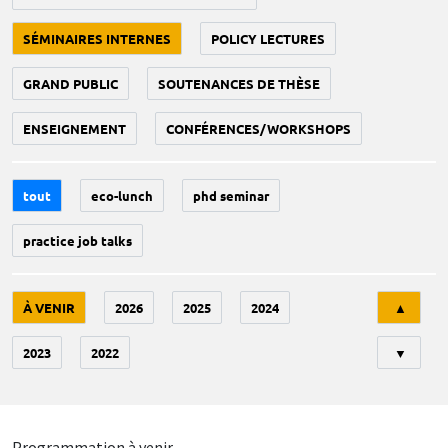
SÉMINAIRES INTERNES
POLICY LECTURES
GRAND PUBLIC
SOUTENANCES DE THÈSE
ENSEIGNEMENT
CONFÉRENCES/WORKSHOPS
tout
eco-lunch
phd seminar
practice job talks
Tri
À VENIR
2026
2025
2024
▲
2023
2022
▼
Programmation à venir