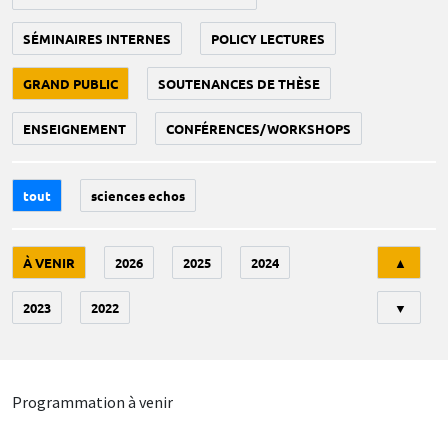
SÉMINAIRES INTERNES
POLICY LECTURES
GRAND PUBLIC
SOUTENANCES DE THÈSE
ENSEIGNEMENT
CONFÉRENCES/WORKSHOPS
tout
sciences echos
Tri
À VENIR
2026
2025
2024
▲
2023
2022
▼
Programmation à venir