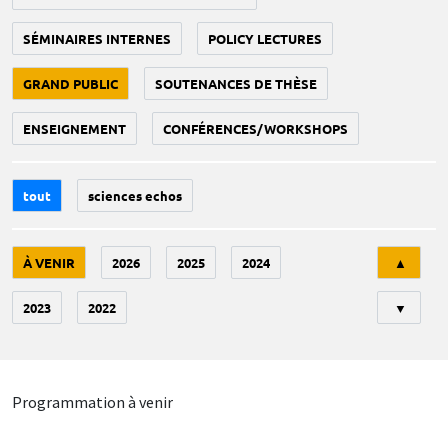
SÉMINAIRES INTERNES
POLICY LECTURES
GRAND PUBLIC
SOUTENANCES DE THÈSE
ENSEIGNEMENT
CONFÉRENCES/WORKSHOPS
tout
sciences echos
Tri
À VENIR
2026
2025
2024
▲
2023
2022
▼
Programmation à venir