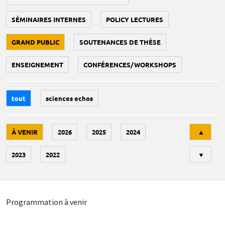
SÉMINAIRES INTERNES
POLICY LECTURES
GRAND PUBLIC
SOUTENANCES DE THÈSE
ENSEIGNEMENT
CONFÉRENCES/WORKSHOPS
tout
sciences echos
Tri
À VENIR
2026
2025
2024
▲
2023
2022
▼
Programmation à venir