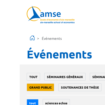
Aller au contenu principal
Événements
Événements
TOUT
SÉMINAIRES GÉNÉRAUX
SÉMINA
GRAND PUBLIC
SOUTENANCES DE THÈSE
tout
sciences echos