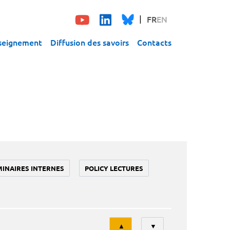
FR
EN
seignement
Diffusion des savoirs
Contacts
MINAIRES INTERNES
POLICY LECTURES
Tri
▲
▼