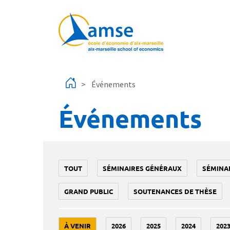
Aller au contenu principal
Événements
Événements
TOUT
SÉMINAIRES GÉNÉRAUX
SÉMINA
GRAND PUBLIC
SOUTENANCES DE THÈSE
À VENIR
2026
2025
2024
202